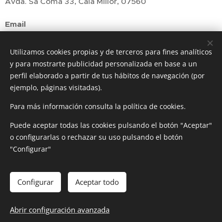
Avda. Sa Coma 33, Cala Millor, 07560
Email
policliniccm@gmail.com
Utilizamos cookies propias y de terceros para fines analíticos
Teléfono
y para mostrarte publicidad personalizada en base a un
(+34) 971 58 58 65 / 971 58 51 65
perfil elaborado a partir de tus hábitos de navegación (por
ejemplo, páginas visitadas).
(+34) 971 58 60 00
Fax :
Para más información consulta la política de cookies.
Para programar una cita, por favor contáctanos en
Puede aceptar todas las cookies pulsando el botón "Aceptar"
o configurarlas o rechazar su uso pulsando el botón
horas de oficina.
"Configurar"
Configurar
Aceptar todo
Cookies
Idiomas
Abrir configuración avanzada
Español
English
Deutsch